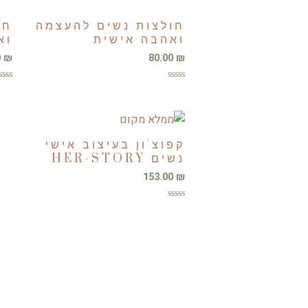
חולצות נשים להעצמה
חו
ואהבה אישית
וא
0
₪
80.00
₪
דורג
דורג
0
0
מתוך
מתו
5
5
קפוצ'ון בעיצוב אישי
נשים HER-STORY
153.00
₪
דורג
0
מתוך
5