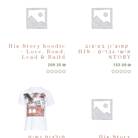
קפוצ'ון בעיצוב
His-Story hoodie
אישי גברים HIS -
– Love, Bond,
Lead & Build
STORY
209.25
₪
153.00
₪
דורג
דורג
0
0
מתוך
מתוך
5
5
His-Story
חולצות נשים